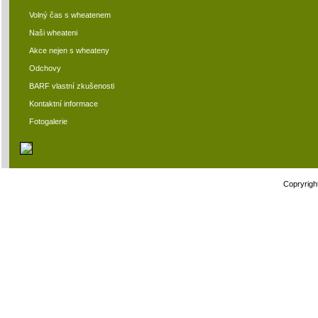
Volný čas s wheatenem
Naši wheateni
Akce nejen s wheateny
Odchovy
BARF vlastní zkušenosti
Kontaktní informace
Fotogalerie
Copryrigh